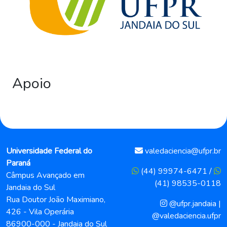
Apoio
Universidade Federal do
valedaciencia@ufpr.br
Paraná
(44) 99974-6471
/
Câmpus Avançado em
(41) 98535-0118
Jandaia do Sul
Rua Doutor João Maximiano,
@ufpr.jandaia
|
426 - Vila Operária
@valedaciencia.ufpr
86900-000 - Jandaia do Sul