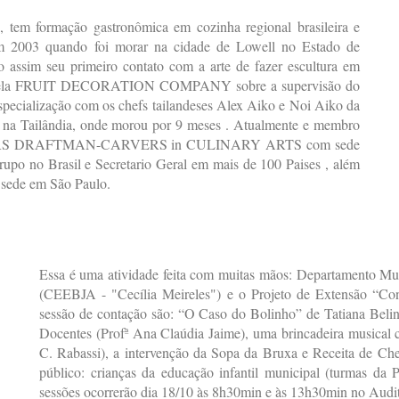
, tem formação gastronômica em cozinha regional brasileira e
 em 2003 quando foi morar na cidade de Lowell no Estado de
 assim seu primeiro contato com a arte de fazer escultura em
ng pela FRUIT DECORATION COMPANY sobre a supervisão do
 especialização com os chefs tailandeses Alex Aiko e Noi Aiko da
lândia, onde morou por 9 meses . Atualmente e membro
 DRAFTMAN-CARVERS in CULINARY ARTS com sede
upo no Brasil e Secretario Geral em mais de 100 Paises , além
de em São Paulo.
Essa é uma atividade feita com muitas mãos: Departamento M
(CEEBJA - "Cecília Meireles") e o Projeto de Extensão “Co
sessão de contação são: “O Caso do Bolinho” de Tatiana Beli
Docentes (Profª Ana Claúdia Jaime), uma brincadeira musical 
C. Rabassi), a intervenção da Sopa da Bruxa e Receita de Che
público: crianças da educação infantil municipal (turmas da
sessões ocorrerão dia 18/10 às 8h30min e às 13h30min no Audit